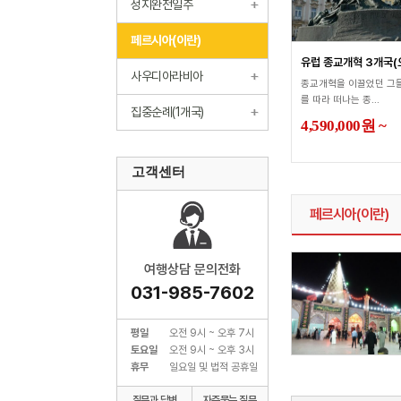
성지완전일주
페르시아(이란)
유럽 종교개혁 3개국(오
사우디아라비아
종교개혁을 이끌었던 그
를 따라 떠나는 종...
집중순례(1개국)
4,590,000
원
~
고객센터
페르시아(이란)
여행상담 문의전화
031-985-7602
평일
오전 9시 ~ 오후 7시
토요일
오전 9시 ~ 오후 3시
휴무
일요일 및 법적 공휴일
질문과 답변
자주묻는 질문