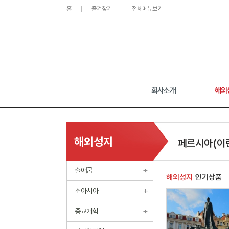
홈
즐겨찾기
전체메뉴보기
회사소개
해외
해외성지
페르시아(이
출애굽
해외성지
인기상품
소아시아
종교개혁