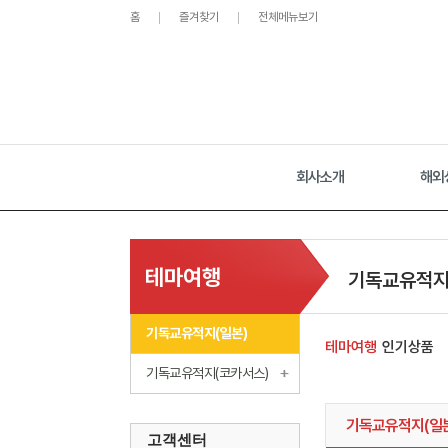
홈
즐겨찾기
전체메뉴보기
회사소개
해외
테마여행
기독교유적지
기독교유적지(일본)
테마여행
인기상품
기독교유적지(코카서스)
기독교유적지(일
고객센터