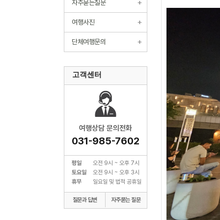
자주묻는질문
여행사진
단체여행문의
고객센터
여행상담 문의전화
031-985-7602
평일
오전 9시 ~ 오후 7시
토요일
오전 9시 ~ 오후 3시
휴무
일요일 및 법적 공휴일
질문과 답변
자주묻는 질문