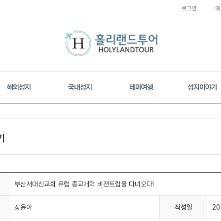
로그인
예
해외성지
국내성지
테마여행
성지이야기
기
부산서대신교회 유럽 종교개혁 비젼트립을 다녀오다!
장윤아
작성일
20